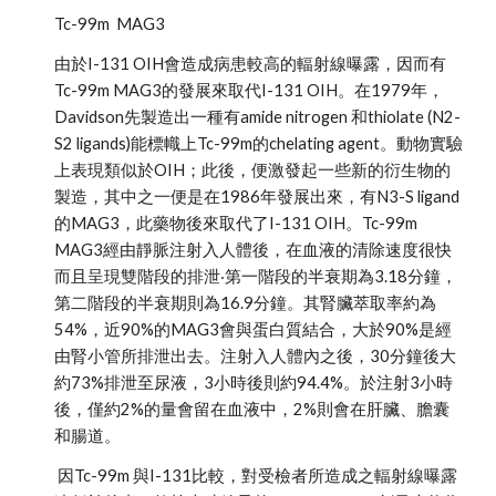
Tc-99m  MAG3 
由於I-131 OIH會造成病患較高的輻射線曝露，因而有
Tc-99m MAG3的發展來取代I-131 OIH。在1979年，
Davidson先製造出一種有amide nitrogen 和thiolate (N2-
S2 ligands)能標幟上Tc-99m的chelating agent。動物實驗
上表現類似於OIH；此後，便激發起一些新的衍生物的
製造，其中之一便是在1986年發展出來，有N3-S ligand
的MAG3，此藥物後來取代了I-131 OIH。Tc-99m 
MAG3經由靜脈注射入人體後，在血液的清除速度很快
而且呈現雙階段的排泄‧第一階段的半衰期為3.18分鐘，
第二階段的半衰期則為16.9分鐘。其腎臟萃取率約為
54%，近90%的MAG3會與蛋白質結合，大於90%是經
由腎小管所排泄出去。注射入人體內之後，30分鐘後大
約73%排泄至尿液，3小時後則約94.4%。於注射3小時
後，僅約2%的量會留在血液中，2%則會在肝臟、膽囊
和腸道。
 因Tc-99m 與I-131比較，對受檢者所造成之輻射線曝露