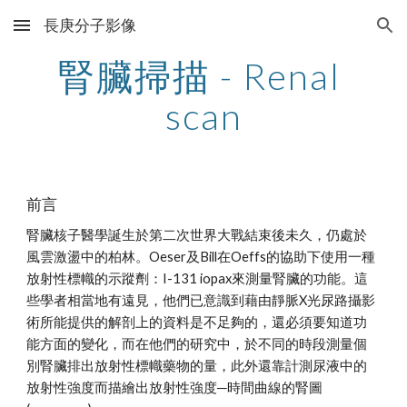
長庚分子影像
Skip to main content
Skip to navigation
腎臟掃描 - Renal 
scan
前言
腎臟核子醫學誕生於第二次世界大戰結束後未久，仍處於
風雲激盪中的柏林。Oeser及Bill在Oeffs的協助下使用一種
放射性標幟的示蹤劑：I-131 iopax來測量腎臟的功能。這
些學者相當地有遠見，他們已意識到藉由靜脈X光尿路攝影
術所能提供的解剖上的資料是不足夠的，還必須要知道功
能方面的變化，而在他們的研究中，於不同的時段測量個
別腎臟排出放射性標幟藥物的量，此外還靠計測尿液中的
放射性強度而描繪出放射性強度─時間曲線的腎圖