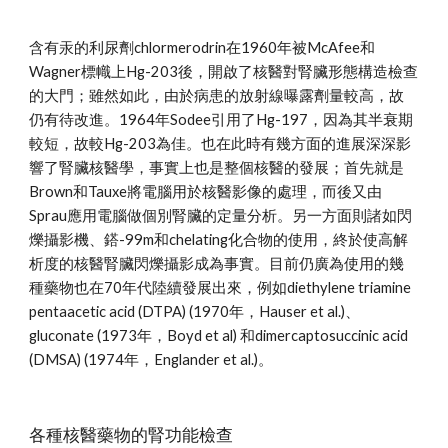
含有汞的利尿劑chlormerodrin在1960年被McAfee和
Wagner標幟上Hg-203後，開啟了核醫對腎臟形態構造檢查
的大門；雖然如此，由於病患的放射線曝露劑量較高，故
仍有待改進。1964年Sodee引用了Hg-197，因為其半衰期
較短，故較Hg-203為佳。也在此時有幾方面的進展深深影
響了腎臟核醫學，事實上也是整個核醫的發展；首先就是
Brown和Tauxe將電腦用於核醫影像的處理，而後又由
Sprau應用電腦做個別腎臟的定量分析。另一方面則諸如閃
爍攝影機、鎝-99m和chelating化合物的使用，終於使高解
析度的核醫腎臟閃爍攝影成為事實。目前仍廣為使用的幾
種藥物也在70年代陸續發展出來，例如diethylene triamine 
pentaacetic acid (DTPA) (1970年，Hauser et al.)、
gluconate (1973年，Boyd et al) 和dimercaptosuccinic acid 
(DMSA) (1974年，Englander et al.)。
各種核醫藥物的腎功能檢查