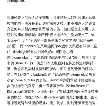
(renogram)。
腎臟檢查之引介入核子醫學，是接續於人類對腎臟的結構
與功能的一段漫長而迂迴的探索之後。並不知道人類確實
究竟何時才開始瞭解到腎臟的功能，但由語文上來看，人
類對腎臟的瞭解是由解剖形態上開始的；例如英文字中的 
”kidney”，此字字源的一部份是來自於古老的印歐語系中
的”蛋”，而”nephro”則又可能與印歐語中的鼠蹊有關聯；至
於由Malpighi所首先討論到的功能性微小構
造”glomerulus”，也是源自印歐語中的“gel ”(叢)，與拉丁文
中的“glomus”(球)。倒是日本人觀察到若將染料注射到腎
臟，則會看到染料被排到膀胱內，而注意到腎臟的篩漏功
能。在1843年，Ludwig敘述了腎絲球體 (glomerulus) 與腎
小管 (renal tubule) 的功能。Bowman則對腎絲球體做更進一
步的組織學的觀察。但一直要等待到1924年Bearn 和
Richards的研究中，才隱約產生了腎絲球體的尿液是血漿濾
液的概念，而在1926年由Rechberg提供充分的生理、生化
證據證實腎絲球體的過濾功能。此後，對於腎臟研究的速