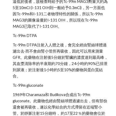
遠低於後者，故檢查時給予的Tc-99m MAG3劑量大約為
5至10mCi (I-131 OIH則一般給予0.3mCi)，另一方面也
因Tc-99m和I-131二者物理特性的關係，所以Tc-99m 
MAG3的圖像遠優於I-131 OIH，所以現在Tc-99m 
MAG3已取代了I-131 OIH。 
Tc-99m DTPA 
Tc-99m DTPA注射入人體之後，會完全經由腎絲球體過
濾出去‧而不會由腎小管所再吸收，因此可以用來測量
GFR。此藥物在注射後5分鐘於腎臟的濃度達到最高峰，
其血漿清除率的半衰期約70分鐘，24小時約90%已排泄
到尿液；於注射後1小時約5至10%的藥物與蛋白質結
合。 
Tc-99m gluconate 
1969年Charamaza和 Budikova合成出Tc-99m 
gluconate。此藥物也經由腎絲球體過濾出去，但有部份
還會被再吸收，遂以化學結合的方式滯留在近端腎小
管。於靜脈注射15分鐘時， 約17至22％的藥物會位於