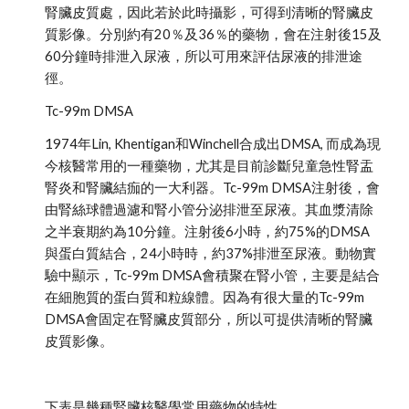
腎臟皮質處，因此若於此時攝影，可得到清晰的腎臟皮
質影像。分別約有20％及36％的藥物，會在注射後15及
60分鐘時排泄入尿液，所以可用來評估尿液的排泄途
徑。 
Tc-99m DMSA
1974年Lin, Khentigan和Winchell合成出DMSA, 而成為現
今核醫常用的一種藥物，尤其是目前診斷兒童急性腎盂
腎炎和腎臟結痂的一大利器。Tc-99m DMSA注射後，會
由腎絲球體過濾和腎小管分泌排泄至尿液。其血漿清除
之半衰期約為10分鐘。注射後6小時，約75%的DMSA
與蛋白質結合，24小時時，約37%排泄至尿液。動物實
驗中顯示，Tc-99m DMSA會積聚在腎小管，主要是結合
在細胞質的蛋白質和粒線體。因為有很大量的Tc-99m 
DMSA會固定在腎臟皮質部分，所以可提供清晰的腎臟
皮質影像。
下表是幾種腎臟核醫學常用藥物的特性