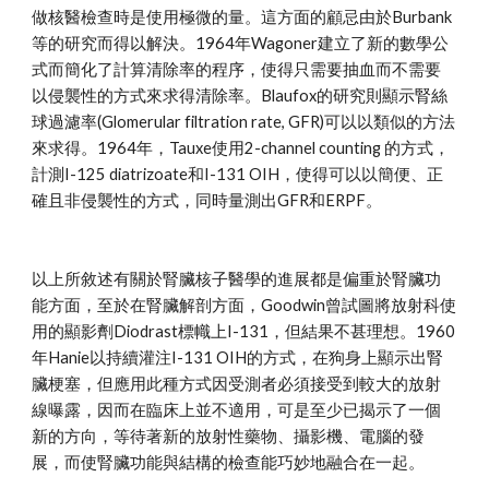
做核醫檢查時是使用極微的量。這方面的顧忌由於Burbank
等的研究而得以解決。1964年Wagoner建立了新的數學公
式而簡化了計算清除率的程序，使得只需要抽血而不需要
以侵襲性的方式來求得清除率。Blaufox的研究則顯示腎絲
球過濾率(Glomerular filtration rate, GFR)可以以類似的方法
來求得。1964年，Tauxe使用2-channel counting 的方式，
計測I-125 diatrizoate和I-131 OIH，使得可以以簡便、正
確且非侵襲性的方式，同時量測出GFR和ERPF。
以上所敘述有關於腎臟核子醫學的進展都是偏重於腎臟功
能方面，至於在腎臟解剖方面，Goodwin曾試圖將放射科使
用的顯影劑Diodrast標幟上I-131，但結果不甚理想。1960
年Hanie以持續灌注I-131 OIH的方式，在狗身上顯示出腎
臟梗塞，但應用此種方式因受測者必須接受到較大的放射
線曝露，因而在臨床上並不適用，可是至少已揭示了一個
新的方向，等待著新的放射性藥物、攝影機、電腦的發
展，而使腎臟功能與結構的檢查能巧妙地融合在一起。