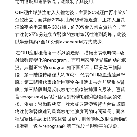
需由迴旋加速器製造，遂限制了其使用。
OIH經由靜脈注射入人體之後，主要(80%)經由腎小管所
分泌出去，而其餘20%則由腎絲球體過濾。正常人血漿
清除率的半衰期為30分鐘，約70%會與蛋白質結合，而
在注射3至5分鐘後在腎臟的放射線活性達到高峰，此後
以半衰期約7至10分鐘exponential方式減少。
 在OIH注射後藉著一系列的造影，描繪出表現時間─放
射線強度變化的renogram，而可用來評估腎臟的功能狀
況。典型正常的renogram如下圖所示，區分為三個階
段，第一階段持續僅大約30秒，代表OIH經血流達到腎
臟；第二階段代表放射性藥物在排泄出去之前聚集在腎
臟；第三階段則是反映放射性藥物被排泄入尿液。憑藉
著renogram可供做評估個別腎臟功能和診斷疾病的依
據。例如：腎動脈狹窄、脫水或尿液滯留腎盂會造成藥
物注射和腎臟達到最高放射性強度間的時間延長，而各
種阻塞性疾病(例如輸尿管阻塞)，則會導致放射性藥物的
排泄延，遂在renogram的第三階段呈現變平的現象。