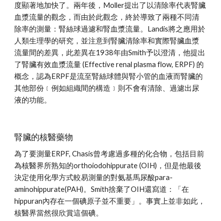
度顯著地加快了。兩年後，Moller提出了以清除率代表腎臟
血漿流量的觀念，而由於此觀念，終於導致了兩種不同清
除率的測量：腎絲球過濾和腎血漿流量。Landis將之應用於
人類生理學的研究，並注意到腎臟清除率和實際腎臟血漿
流量間的差異，此差異在1938年由Smith予以澄清，他提出
了腎臟有效血漿流量 (Effective renal plasma flow, ERPF) 的
概念，認為ERPF是流至腎絲球體與腎小管的血液而腎臟的
其他部份﹝例如組織間的構造﹞則不會有清除、過濾出尿
液的功能。
腎臟的核醫藥物
為了要測量ERPF, Chasis曾考慮過多種的化合物，包括目前
為核醫界所熟知的orthoiodohippurate (OIH)，但是他最後
決定使用化學方式較易測量的對氨基馬尿酸para-
aminohippurate(PAH)。Smith捨棄了OIH還寫道：「在
hippuran內存在一個碘原子並不重要」。事實上並非如此，
核醫界當然很欣賞這個碘。