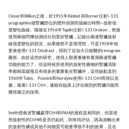
Oeser和Billion之後，於1955年Kimbel 與Borner注射I-131 
urographins做腎臟部位的體外偵測而描繪出時間─放射強
度變化曲線。隨後在1956年Taplin注射I-131 Urokon，然後
使用兩個閃爍偵測頭分別置於腎臟，記錄出兩邊腎臟放射
線強度變化的狀況，結果雖然不是很理想，可是1958年他
更換使用I-131 Diodrast，得到了近似今日核醫的renogram
圖形。由於這些的研究，使得人類逐漸擁有量測兩邊腎臟
功能的能力了。但這時候所使用的放射性藥物的腎臟清除
率都相當緩慢且有很多的量聚集在腎臟外，這些缺點直到
1960年Tubis、Posnick和Nordyke使用I-131 OIH而得以克
服，藉著I-131 OIH，遂能在臨床上評估個別的腎臟功能而
獲得廣泛的採用。
Smith曾敘述腎臟處理OIH和PAH的過程是相同的，但當使
用放射性的OIH時是否仍如此，則有待評估，因為游離出來
的放射性碘或其他不純物質可能會導致不利的效果，且在