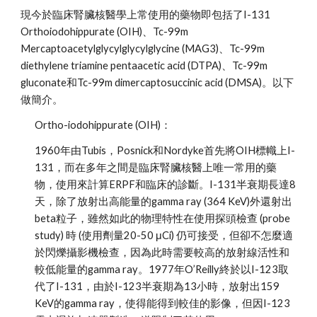
現今於臨床腎臟核醫學上常使用的藥物即包括了I-131 
Orthoiodohippurate (OIH)、Tc-99m 
Mercaptoacetylglycylglycylglycine (MAG3)、Tc-99m 
diethylene triamine pentaacetic acid (DTPA)、Tc-99m 
gluconate和Tc-99m dimercaptosuccinic acid (DMSA)。以下
做簡介。 
Ortho-iodohippurate (OIH)： 
1960年由Tubis，Posnick和Nordyke首先將OIH標幟上I-
131，而在多年之間是臨床腎臟核醫上唯一常用的藥
物，使用來計算ERPF和臨床的診斷。I-131半衰期長達8
天，除了放射出高能量的gamma ray (364 KeV)外還射出
beta粒子，雖然如此的物理特性在使用探頭檢查 (probe 
study) 時 (使用劑量20-50 μCi) 仍可接受，但卻不怎麼適
於閃爍攝影機檢查，因為此時需要較高的放射線活性和
較低能量的gamma ray。1977年O’Reilly終於以I-123取
代了I-131，由於I-123半衰期為13小時，放射出159 
KeV的gamma ray，使得能得到較佳的影像，但因I-123