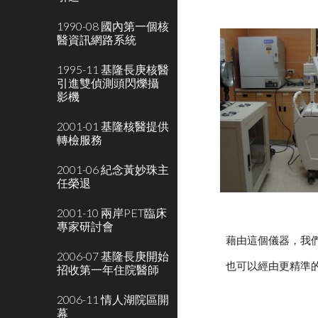
1990-08 國內第一個核
醫資訊網路系統
1995-11 基隆長庚核醫
引進雙偵測頭閃爍攝
影機
2001-01 基隆核醫提供
轉檢服務
2001-06 紀念黃妙珠主
任榮退
2001-10 兩岸PET臨床
專家研討會
藉由這個儀器，我
2006-07 基隆長庚開始
也可以經由更精準
招收第一年住院醫師
2006-11 情人湖院區開
幕